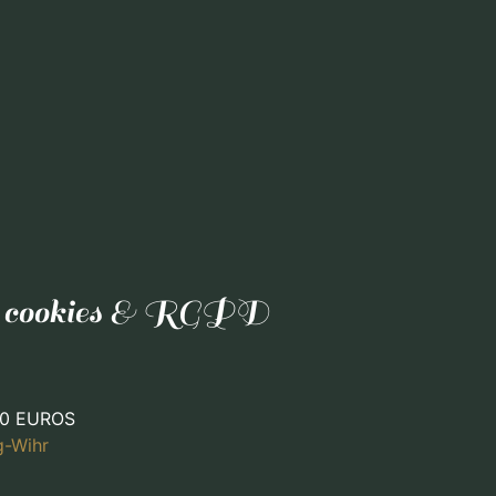
té, cookies & RGPD
000 EUROS
g-Wihr