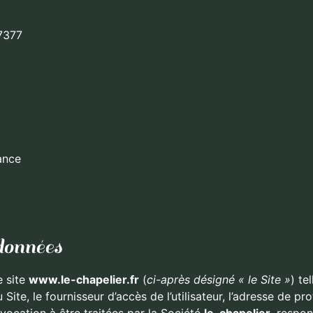
7377
ance
données
e site
www.le-chapelier.fr
(
ci-après désigné « le Site »
) te
Site, le fournisseur d’accès de l’utilisateur, l’adresse de prot
 vocation à être traitées par la Société
le-chapelier
, respon