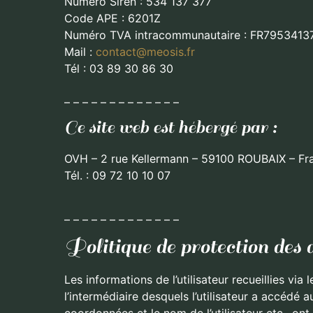
Numéro Siren : 534 137 377
Code APE : 6201Z
Numéro TVA intracommunautaire : FR7953413
Mail :
contact@meosis.fr
Tél : 03 89 30 86 30
– – – – – – – – – – – – –
Ce site web est hébergé par :
OVH – 2 rue Kellermann – 59100 ROUBAIX – Fr
Tél. : 09 72 10 10 07
– – – – – – – – – – – – –
Politique de protection des 
Les informations de l’utilisateur recueillies via l
l’intermédiaire desquels l’utilisateur a accédé au 
coordonnées et le nom de l’utilisateur etc., ont